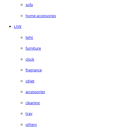
sofa
home accessories
LIVE
light
furniture
clock
fragrance
objet
accessories
cleaning
tray
others