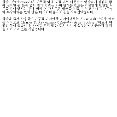
합판기술(plywood)은 나무를 얇게 포를 떠서 나뭇결이 엊갈리게 겹겹히 쌓
아 접착한 뒤 틀에 넣어 열과 압력을 가해 형태를 만드는 기술인데 단단한 나
무를 깎아 만드는 것에 비해 더 자유로운 형태를 만들 수 있고 가볍고 내구성
이 우수하다는 면이 많은 디자이너들의 마음을 사로잡았습니다.
합판을 즐겨 사용하여 가구를 디자인한 디자이너로는 Alvar Aalto/알바 알토
를 시작으로 Charles & Ray eames/임스부부와 Arne Jacobsen/아르네 야
콥센 등이 있습니다. 사이토 우드 또한 같은 시기에 설립되어 지금까지 명맥
을 이어오고 있는 기업입니다.