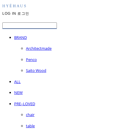
LOG IN
로그인
BRAND
Architectmade
Penco
Saito Wood
ALL
NEW
PRE–LOVED
chair
table