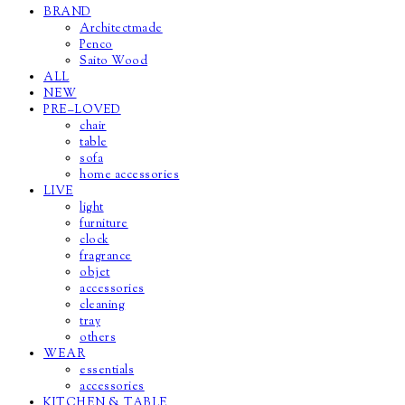
BRAND
Architectmade
Penco
Saito Wood
ALL
NEW
PRE–LOVED
chair
table
sofa
home accessories
LIVE
light
furniture
clock
fragrance
objet
accessories
cleaning
tray
others
WEAR
essentials
accessories
KITCHEN & TABLE