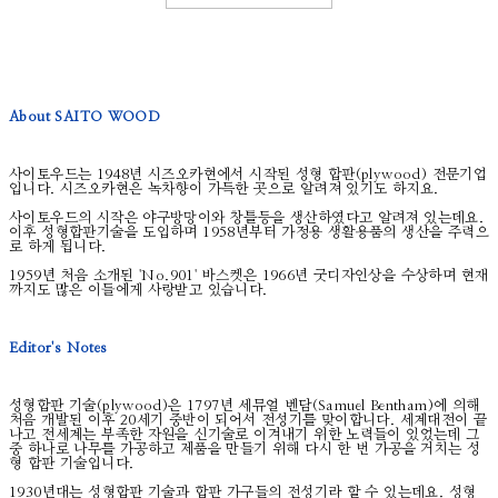
About SAITO WOOD
사이토우드는 1948년 시즈오카현에서 시작된 성형 합판(plywood) 전문기업
입니다. 시즈오카현은 녹차향이 가득한 곳으로 알려져 있기도 하지요.
사이토우드의 시작은 야구방망이와 창틀등을 생산하였다고 알려져 있는데요.
이후 성형합판기술을 도입하며 1958년부터 가정용 생활용품의 생산을 주력으
로 하게 됩니다.
1959년 처음 소개된 'No.901' 바스켓은 1966년 굿디자인상을 수상하며 현재
까지도 많은 이들에게 사랑받고 있습니다.
Editor's Notes
성형합판 기술(plywood)은 1797년 세뮤얼 벤담(Samuel Bentham)에 의해
처음 개발된 이후 20세기 중반이 되어서 전성기를 맞이합니다. 세계대전이 끝
나고 전세계는 부족한 자원을 신기술로 이겨내기 위한 노력들이 있었는데 그
중 하나로 나무를 가공하고 제품을 만들기 위해 다시 한 번 가공을 거치는 성
형 합판 기술입니다.
1930년대는 성형합판 기술과 합판 가구들의 전성기라 할 수 있는데요. 성형