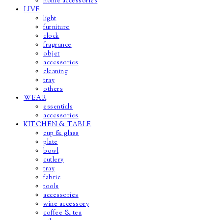
home accessories
LIVE
light
furniture
clock
fragrance
objet
accessories
cleaning
tray
others
WEAR
essentials
accessories
KITCHEN & TABLE
cup & glass
plate
bowl
cutlery
tray
fabric
tools
accessories
wine accessory
coffee & tea