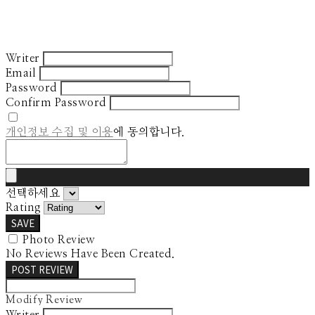
Writer
Email
Password
Confirm Password
개인정보 수집 및 이용
에 동의합니다.
선택하세요
Rating
SAVE
Photo Review
No Reviews Have Been Created.
POST REVIEW
Modify Review
Writer