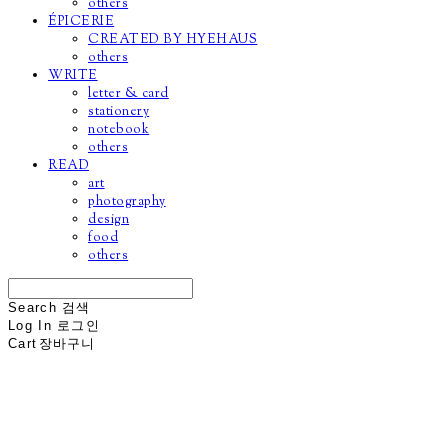
others
ÉPICERIE
CREATED BY HYEHAUS
others
WRITE
letter & card
stationery
notebook
others
READ
art
photography
design
food
others
Search
검색
Log In
로그인
Cart
장바구니