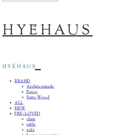
HYĒHAUS
BRAND
Architectmade
Penco
Saito Wood
ALL
NEW
PRE–LOVED
chair
table
sofa