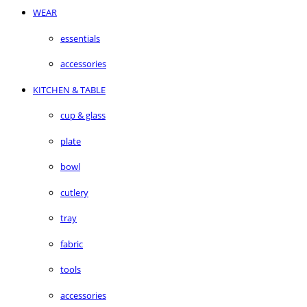
WEAR
essentials
accessories
KITCHEN & TABLE
cup & glass
plate
bowl
cutlery
tray
fabric
tools
accessories