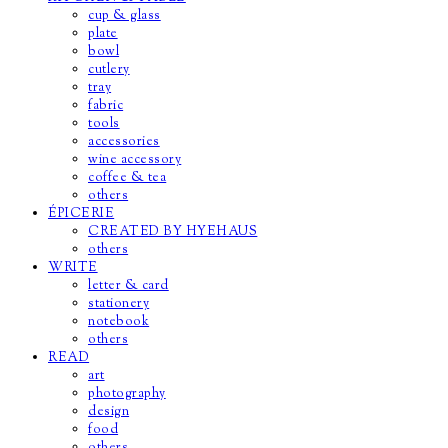
cup & glass
plate
bowl
cutlery
tray
fabric
tools
accessories
wine accessory
coffee & tea
others
ÉPICERIE
CREATED BY HYEHAUS
others
WRITE
letter & card
stationery
notebook
others
READ
art
photography
design
food