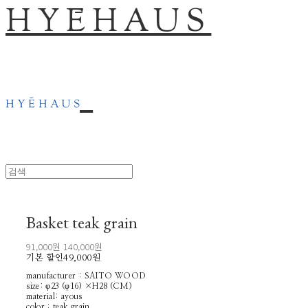
HYĒHAUS
Basket teak grain
91,000원
140,000원
기본 할인
49,000원
manufacturer : SAITO WOOD
size: φ23 (φ16) ×H28 (CM)
material: ayous
color : teak grain